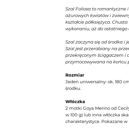
Szal Foliosa to romantyczne i
ażurowych kwiatów i zwiewny
kształcie półksiężyca. Chusta
wykonaniu, aż do ostatniego 
Szal zaczyna się od środka i 
Szal jest przerabiany na prz
przekręconym ściągaczem i a
przymocowywana na końcu pro
Rozmiar
Jeden uniwersalny
: ok. 180 c
środku.
Włóczka
2 motki Goya Merino od Ceci
w 100 g) lub inna włóczka sk
charakterystyce. Pokazane w 