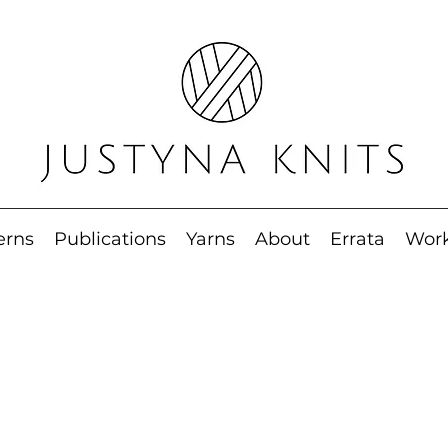
erns
Publications
Yarns
About
Errata
Wor