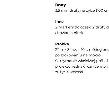
Druty
3.5 mm druty na żyłce (100 cm
Inne
2 markery do oczek, 2 druty d
chowania nitek.
Próbka
22 o. x 34 rz. = 10 cm ściegi
po blokowaniu na mokro.
Otrzymanie właściwej próbki 
projektu, jednak różnice mog
zużycie włóczki.