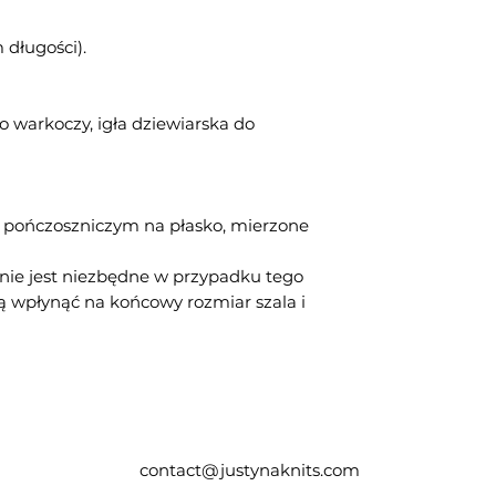
 długości).
o warkoczy, igła dziewiarska do
em pończoszniczym na płasko, mierzone
nie jest niezbędne w przypadku tego
ą wpłynąć na końcowy rozmiar szala i
contact@justynaknits.com