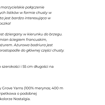
 marzycielskie połączenie
ch listków w formie chusty w
 ta jest bardzo interesująca w
oczka!
jest dziergany w kierunku do brzegu.
emian ściegiem francuskim,
żurem. Ażurowa bodriura jest
stopadle do głównej części chusty.
m szerokości i 55 cm długości na
ly Grove Yarns (100% merynos; 400 m
arpetkowa o podobnej
kolorze Nostalgia.